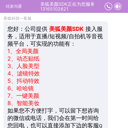
美狐美颜SDK正在为您服务
2026-08-09 12:32:06 开始沟通
结束沟通
13165102621
美狐科技—客服
您好：
公司提供
美狐美颜SDK
接入服
务，适用于直播/短视频/自拍机等音视
频平台，可实现的功能有：
1、
全局美颜
2、
动态贴纸
3、
人脸美型
4、
滤镜特效
5、
抖动特效
6、
哈哈镜
7、
一键美颜
8、
智能美妆
如果您不方便打字，可以留下想咨询
的微信或电话，我们会在第一时间给
您回电，也可以直接添加下边的客服
Q