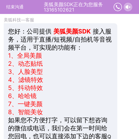
美狐美颜SDK正在为您服务
2026-08-08 14:46:44 开始沟通
结束沟通
13165102621
美狐科技—客服
您好：
公司提供
美狐美颜SDK
接入服
务，适用于直播/短视频/自拍机等音视
频平台，可实现的功能有：
1、
全局美颜
2、
动态贴纸
3、
人脸美型
4、
滤镜特效
5、
抖动特效
6、
哈哈镜
7、
一键美颜
8、
智能美妆
如果您不方便打字，可以留下想咨询
的微信或电话，我们会在第一时间给
您回电，也可以直接添加下边的客服
Q