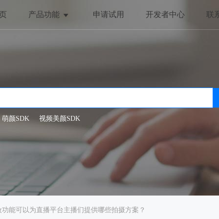
页
产品功能
申请试用
开发者中心
联
美颜与美化
趣味互动
全局美颜
动态贴纸
一键美颜
抖动特效
人脸美型
哈哈镜
萌颜SDK
视频美颜SDK
滤镜特效
妆功能可以为直播平台主播们提供哪些拍摄方案？