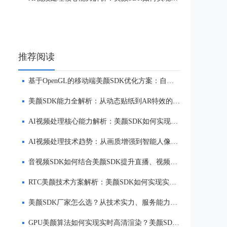
推荐阅读
基于OpenGL的移动端美颜SDK优化方案：自然美颜、低延迟与多端适配
美颜SDK能力全解析：从动态贴纸到AR特效的实时渲染方案
AI视频处理核心能力解析：美颜SDK如何实现美颜、实时渲染与多端适配
AI视频处理技术趋势：从画质增强到智能人像优化
音视频SDK如何结合美颜SDK提升直播、视频社交与互动体验
RTC美颜技术方案解析：美颜SDK如何实现实时互动场景下的低延迟美颜
美颜SDK厂家怎么选？从技术实力、服务能力到品牌口碑全面解析
GPU美颜算法如何实现实时高清渲染？美颜SDK核心技术解析