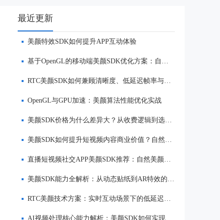
最近更新
美颜特效SDK如何提升APP互动体验
基于OpenGL的移动端美颜SDK优化方案：自然美颜、低延迟与多端适配
RTC美颜SDK如何兼顾清晰度、低延迟帧率与自然美颜效果
OpenGL与GPU加速：美颜算法性能优化实战
美颜SDK价格为什么差异大？从收费逻辑到选型优势一次讲清
美颜SDK如何提升短视频内容商业价值？自然美颜、实时渲染与多端适配优势解析
直播短视频社交APP美颜SDK推荐：自然美颜、低延迟与多端适配对比
美颜SDK能力全解析：从动态贴纸到AR特效的实时渲染方案
RTC美颜技术方案：实时互动场景下的低延迟美颜
AI视频处理核心能力解析：美颜SDK如何实现美颜、实时渲染与多端适配