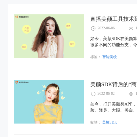
直播美颜工具技术
2022-06-06
如今，美颜SDK在美颜
很多不同的功能分支，今
能突出重围成为当今主
标签：
智能美妆
美颜SDK背后的“商
2022-06-02
如今，打开美颜类APP
脸、隆鼻、大眼、美白
调色到复杂的贴纸动效，
的需求，同时也可以在网络
标签：
美颜SDK