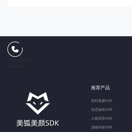
13165102621
咨询热线
推荐产品
实时美颜SDK
动态贴纸SDK
人脸美型SDK
滤镜特效SDK