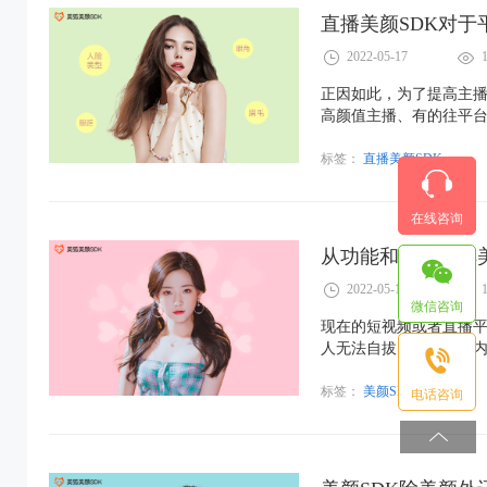
直播美颜SDK对
2022-05-17
正因如此，为了提高主播
高颜值主播、有的往平台
价比高一些，为什么这
标签：
直播美颜SDK
在线咨询
从功能和算法了解美
2022-05-16
微信咨询
现在的短视频或者直播
人无法自拔。特别是其内
得很有趣……
标签：
美颜SDK
电话咨询