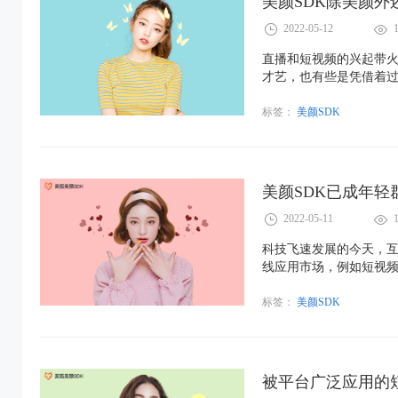
美颜SDK除美颜外
2022-05-12
​直播和短视频的兴起带
才艺，也有些是凭借着
颜SDK应运而生，如今
发挥着重要的作用……
标签：
美颜SDK
美颜SDK已成年轻
2022-05-11
科技飞速发展的今天，互
线应用市场，例如短视
迎，热度也是居高不下
标签：
美颜SDK