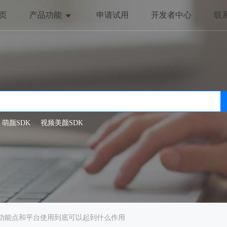
页
产品功能
申请试用
开发者中心
联
美颜与美化
趣味互动
全局美颜
动态贴纸
一键美颜
抖动特效
人脸美型
哈哈镜
萌颜SDK
视频美颜SDK
滤镜特效
dk功能点和平台使用到底可以起到什么作用