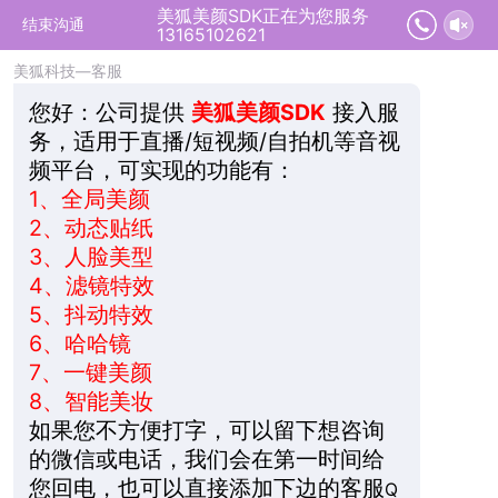
美狐美颜SDK正在为您服务
2026-08-09 13:54:12 开始沟通
结束沟通
13165102621
美狐科技—客服
您好：
公司提供
美狐美颜SDK
接入服
务，适用于直播/短视频/自拍机等音视
频平台，可实现的功能有：
1、
全局美颜
2、
动态贴纸
3、
人脸美型
4、
滤镜特效
5、
抖动特效
6、
哈哈镜
7、
一键美颜
8、
智能美妆
如果您不方便打字，可以留下想咨询
的微信或电话，我们会在第一时间给
您回电，也可以直接添加下边的客服
Q