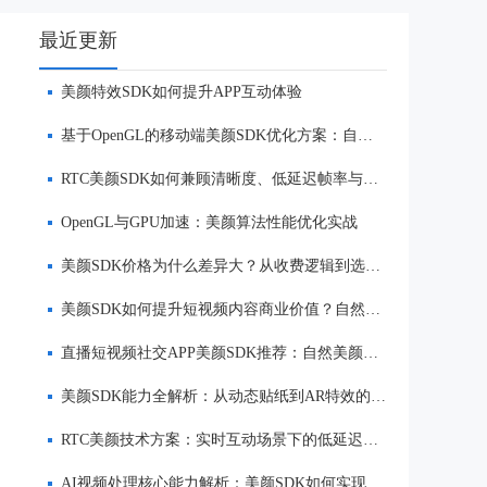
最近更新
美颜特效SDK如何提升APP互动体验
基于OpenGL的移动端美颜SDK优化方案：自然美颜、低延迟与多端适配
RTC美颜SDK如何兼顾清晰度、低延迟帧率与自然美颜效果
OpenGL与GPU加速：美颜算法性能优化实战
美颜SDK价格为什么差异大？从收费逻辑到选型优势一次讲清
美颜SDK如何提升短视频内容商业价值？自然美颜、实时渲染与多端适配优势解析
直播短视频社交APP美颜SDK推荐：自然美颜、低延迟与多端适配对比
美颜SDK能力全解析：从动态贴纸到AR特效的实时渲染方案
RTC美颜技术方案：实时互动场景下的低延迟美颜
AI视频处理核心能力解析：美颜SDK如何实现美颜、实时渲染与多端适配