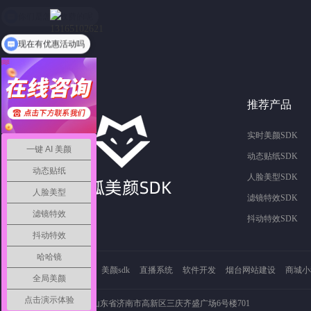
13165102621
咨询热线
现在有优惠活动吗
推荐产品
实时美颜SDK
一键 AI 美颜
动态贴纸SDK
动态贴纸
人脸美型SDK
人脸美型
滤镜特效SDK
滤镜特效
抖动特效SDK
抖动特效
哈哈镜
友情链接：
美颜sdk
直播系统
软件开发
烟台网站建设
商城小
全局美颜
点击演示体验
公司地址：山东省济南市高新区三庆齐盛广场6号楼701