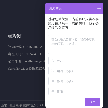
请您留言
1807424193
客服QQ
感谢您的关注，当前客服人员不在
线，请填写一下您的信息，我们会
尽快和您联系。
联系我们
咨询热线：13165102621
客服 QQ：1807424193
公司邮箱：meihumeiyan@163.com
skype: live:.cid.ae86d8e572657a11
提交
1 山东小狐狸网络科技有限公司.All rights reserved.
鲁ICP备17012017号-10