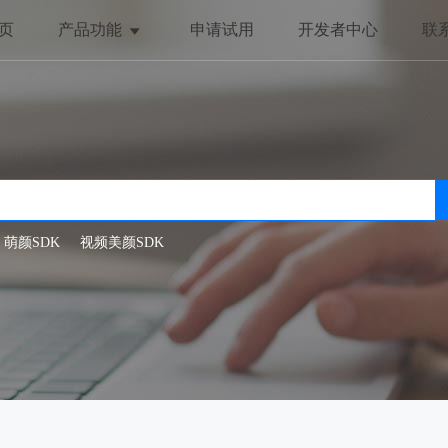
页
产品功能
申请试用
开发者中心
联
美颜与美化
趣味互动
全局美颜
动态贴纸
一键美颜
抖动特效
人脸美型
哈哈镜
萌颜SDK
视频美颜SDK
滤镜特效