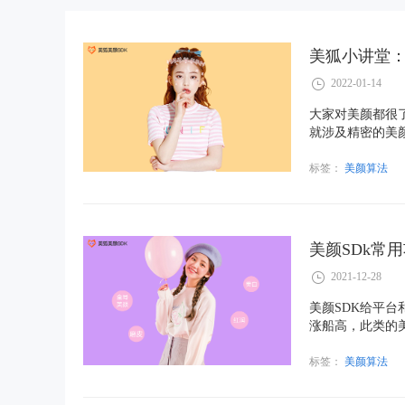
美狐小讲堂
2022-01-14
大家对美颜都很
就涉及精密的美
的实现……
标签：
美颜算法
美颜SDk常
2021-12-28
美颜SDK给平
涨船高，此类的
时大部分用户却
标签：
美颜算法