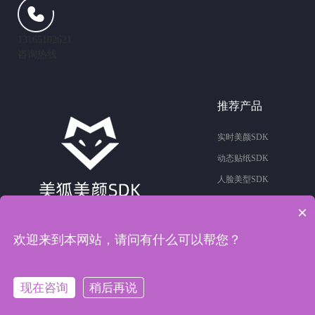
13165102621
咨询热线
推荐产品
实时美颜SDK
动态贴纸SDK
人脸美型SDK
滤镜特效SDK
×
抖动特效SDK
欢迎来到本网站，请问有什么可以帮您？
友情链接：
美颜sdk
直播系统
软件开发
烟台网站建设
商城小程序开发
现在咨询
稍后再说
在线咨询
拨打电话
公司地址：山东省济南市高新区三庆齐盛广场6号楼701