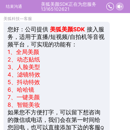
美狐美颜SDK正在为您服务
2026-08-06 02:47:29 开始沟通
结束沟通
13165102621
美狐科技—客服
您好：
公司提供
美狐美颜SDK
接入服
务，适用于直播/短视频/自拍机等音视
频平台，可实现的功能有：
1、
全局美颜
2、
动态贴纸
3、
人脸美型
4、
滤镜特效
5、
抖动特效
6、
哈哈镜
7、
一键美颜
8、
智能美妆
如果您不方便打字，可以留下想咨询
的微信或电话，我们会在第一时间给
您回电，也可以直接添加下边的客服
Q