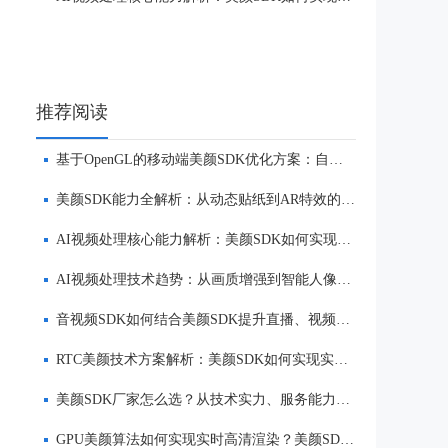
推荐阅读
基于OpenGL的移动端美颜SDK优化方案：自然美颜、低延迟与多端适配
美颜SDK能力全解析：从动态贴纸到AR特效的实时渲染方案
AI视频处理核心能力解析：美颜SDK如何实现美颜、实时渲染与多端适配
AI视频处理技术趋势：从画质增强到智能人像优化
音视频SDK如何结合美颜SDK提升直播、视频社交与互动体验
RTC美颜技术方案解析：美颜SDK如何实现实时互动场景下的低延迟美颜
美颜SDK厂家怎么选？从技术实力、服务能力到品牌口碑全面解析
GPU美颜算法如何实现实时高清渲染？美颜SDK核心技术解析