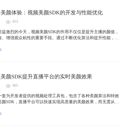
美颜体验：视频美颜SDK的开发与性能优化
853
日益激烈的今天，视频美颜SDK的作用不仅仅是提升主播的颜值，
验、增强观众粘性的重要手段。通过不断优化算法和提升性能，视
持续为用户打造极致的直播美颜体验，为各类平台提供核心技术支
K
美颜SDK提升直播平台的实时美颜效果
905
是一套为开发者提供的视频处理工具包，包含了各种美颜算法和特效
美颜SDK，直播平台可以快速实现高质量的美颜效果，而无需从零
算法。这不仅节省了开发时间和成本，还确保了美颜效果的专业性
K