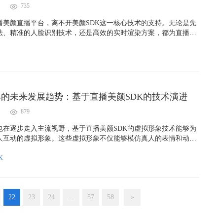
735
播美颜直播平台，离不开美颜SDK这一核心技术的支持。无论是先
法、精准的人脸识别技术，还是高效的实时渲染方案，都为直播平
技术保障。随着AI和美颜技术的不断发展，未来的美颜SDK将更智
进一步提升用户的直播体验，推动直播行业迈向新的高度。
的未来发展趋势：基于直播美颜SDK的技术演进
879
也在逐步走入主流视野，基于直播美颜SDK的虚拟形象技术能够为
人互动的虚拟形象。这些虚拟形象不仅能够模仿真人的表情和动
根据用户需求进行外观的调整，进一步增强了直播的互动性和趣味
的趋势预计将会在未来几年内进一步加强。
K
22
23
24
...
57
58
»