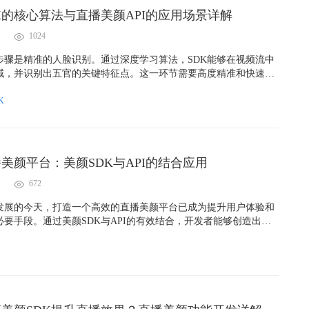
K的核心算法与直播美颜API的应用场景详解
1024
步骤是精准的人脸识别。通过深度学习算法，SDK能够在视频流中
域，并识别出五官的关键特征点。这一环节需要高度精准和快速的
户在移动时，特征点的定位能够稳定而无延迟。
K
美颜平台：美颜SDK与API的结合应用
672
发展的今天，打造一个高效的直播美颜平台已成为提升用户体验和
要手段。通过美颜SDK与API的有效结合，开发者能够创造出更
品，满足市场和用户的多样化需求。未来，随着技术的不断进步，
更加广阔的发展前景。