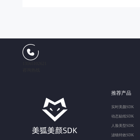
13165102621
咨询热线
推荐产品
实时美颜SDK
动态贴纸SDK
人脸美型SDK
滤镜特效SDK