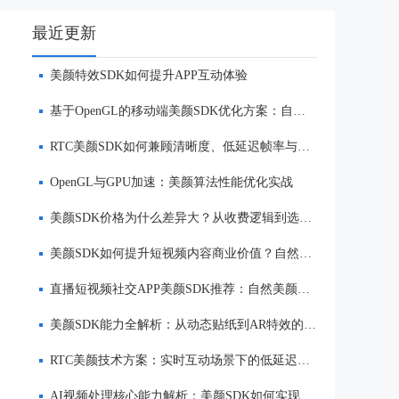
最近更新
美颜特效SDK如何提升APP互动体验
基于OpenGL的移动端美颜SDK优化方案：自然美颜、低延迟与多端适配
RTC美颜SDK如何兼顾清晰度、低延迟帧率与自然美颜效果
OpenGL与GPU加速：美颜算法性能优化实战
美颜SDK价格为什么差异大？从收费逻辑到选型优势一次讲清
美颜SDK如何提升短视频内容商业价值？自然美颜、实时渲染与多端适配优势解析
直播短视频社交APP美颜SDK推荐：自然美颜、低延迟与多端适配对比
美颜SDK能力全解析：从动态贴纸到AR特效的实时渲染方案
RTC美颜技术方案：实时互动场景下的低延迟美颜
AI视频处理核心能力解析：美颜SDK如何实现美颜、实时渲染与多端适配