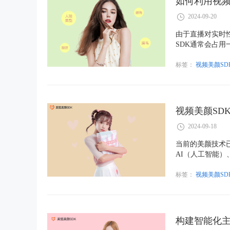
如何利用视频
2024-09-20
由于直播对实时
SDK通常会占
或延迟。因此，
加速技术，如G
标签：
视频美颜SD
视频美颜SD
2024-09-18
当前的美颜技术
AI（人工智能）
些技术，实现了
磨皮、亮眼等效
标签：
视频美颜SD
构建智能化主