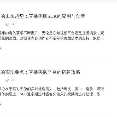
的未来趋势：直播美颜SDK的应用与创新
747
视频内容的要求不断提升。无论是在短视频平台还是直播场景，观
质量的画面。这促使内容创作者不断寻求美颜技术的支持，以提升
市场调查，超过70%的观众认为，视频中的美颜效果能显著提高他
因此，直播美颜SDK的应用变得尤为重要。
K
K的实现要点：直播美颜平台的搭建攻略
781
的核心在于其对图像的实时处理能力，包括磨皮、美白、瘦脸、增强
具体实现上，SDK通常通过对摄像头输入的视频流进行处理，依托
人工智能技术来达到理想的美颜效果。
K