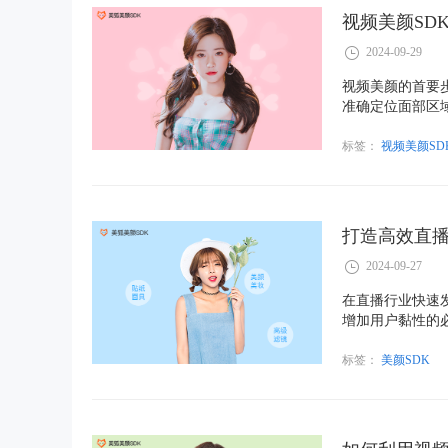
视频美颜SD
2024-09-29
视频美颜的首要
准确定位面部区
算法，以确保用
标签：
视频美颜SD
打造高效直播
2024-09-27
在直播行业快速
增加用户黏性的必
加优质的直播产
这一领域将迎来
标签：
美颜SDK