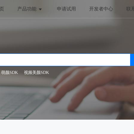
页
产品功能
申请试用
开发者中心
联
美颜与美化
趣味互动
全局美颜
动态贴纸
一键美颜
抖动特效
人脸美型
哈哈镜
萌颜SDK
视频美颜SDK
滤镜特效