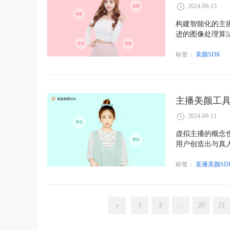
2024-09-13
构建智能化的主
进的图像处理算
台提供了强大的
能、更个性化，
标签：
美颜SDK
主播美颜工具
2024-09-11
虚拟主播的概念
用户创造出与真
作，还可以随时
性。这种虚拟化
标签：
直播美颜SD
«
1
2
...
20
21