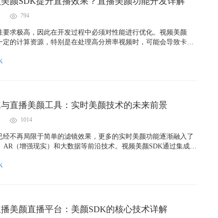
美颜SDK提升直播效果？直播美颜功能开发详解
794
性要求极高，因此在开发过程中必须对性能进行优化。视频美颜
用一定的计算资源，特别是在处理高分辨率视频时，可能会导致卡顿
开发者需要对图像处理算法进行优化，减少延迟，并充分利用硬件
PU或专用视频处理芯片，来提高处理效率。
K
K与直播美颜工具：实时美颜技术的未来前景
1014
已经不再局限于简单的滤镜效果，更多的实时美颜功能逐渐融入了
、AR（增强现实）和大数据等前沿技术。视频美颜SDK通过集成这
动态的面部识别、特征增强和智能美化，用户可以实时调整肤色、
果，甚至增加虚拟妆容。
K
播美颜直播平台：美颜SDK的核心技术详解