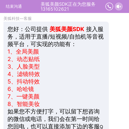
美狐美颜SDK正在为您服务
2026-08-09 10:03:54 开始沟通
结束沟通
13165102621
美狐科技—客服
您好：
公司提供
美狐美颜SDK
接入服
务，适用于直播/短视频/自拍机等音视
频平台，可实现的功能有：
1、
全局美颜
2、
动态贴纸
3、
人脸美型
4、
滤镜特效
5、
抖动特效
6、
哈哈镜
7、
一键美颜
8、
智能美妆
如果您不方便打字，可以留下想咨询
的微信或电话，我们会在第一时间给
您回电，也可以直接添加下边的客服
Q