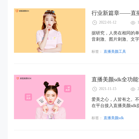
行业新篇章——直
2022-01-12
据研究，人类在相同的
音刺激、图片刺激、文
颜工具的出现更是加剧
标签：
直播美颜工具
直播美颜sdk全功
2021-11-15
爱美之心，人皆有之。不
在平台接入直播美颜sd
技术主要是依托于人脸
位，来实现美颜的后续功
标签：
直播美颜sdk
同，但是如果要细分的话