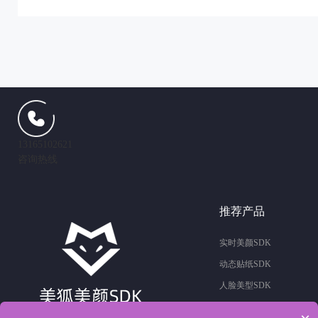
13165102621
咨询热线
推荐产品
实时美颜SDK
动态贴纸SDK
人脸美型SDK
滤镜特效SDK