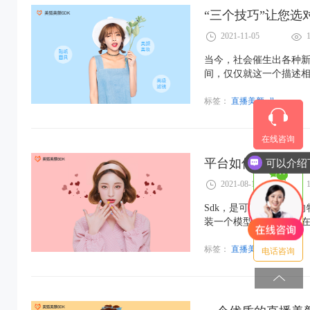
“三个技巧”让您选对
2021-11-05
当今，社会催生出各种新
间，仅仅就这一个描述
而走，飞速传播并普及
成了大家“家喻户晓”的
标签：
直播美颜sdk
在线咨询
平台如何接入直播美
2021-08-13
微信咨询
Sdk，是可用于开发面
装一个模型车或飞机。在
装它们所需的工具，包
用厂商提供的功能、系统
标签：
直播美颜sdk
电话咨询