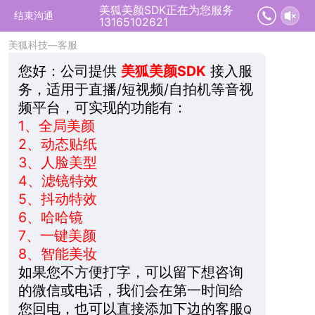
美狐美颜SDK正在为您服务
2026-08-09 13:01:29 开始沟通
结束沟通
13165102621
美狐科技—客服
您好：
公司提供
美狐美颜SDK
接入服
务，适用于直播/短视频/自拍机等音视
频平台，可实现的功能有：
1、
全局美颜
2、
动态贴纸
3、
人脸美型
4、
滤镜特效
5、
抖动特效
6、
哈哈镜
7、
一键美颜
8、
智能美妆
如果您不方便打字，可以留下想咨询
的微信或电话，我们会在第一时间给
您回电，也可以直接添加下边的客服
Q