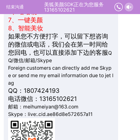
5、
抖动特效
美狐美颜SDK正在为您服务
结束沟通
13165102621
6、
哈哈镜
7、
一键美颜
8、
智能美妆
如果您不方便打字，可以留下想咨询
的微信或电话，我们会在第一时间给
您回电，也可以直接添加下边的客服
Q
Q/微信/邮箱/Skype
Foreign customers can directly add me Skyp
e or send me my email information due to jet l
ag
QQ：1807424193
电话微信：13165102621
邮箱：meihumeiyan@163.com
Skype：live:.cid.ae86d8e572657a11