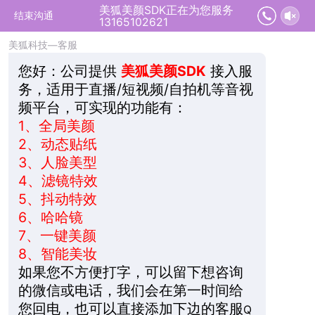
美狐美颜SDK正在为您服务
2026-08-09 15:04:22 开始沟通
结束沟通
13165102621
美狐科技—客服
您好：
公司提供
美狐美颜SDK
接入服
务，适用于直播/短视频/自拍机等音视
频平台，可实现的功能有：
1、
全局美颜
2、
动态贴纸
3、
人脸美型
4、
滤镜特效
5、
抖动特效
6、
哈哈镜
7、
一键美颜
8、
智能美妆
如果您不方便打字，可以留下想咨询
的微信或电话，我们会在第一时间给
您回电，也可以直接添加下边的客服
Q