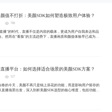
颜值不打折：美颜SDK如何塑造极致用户体验？
760
可直播”的时代，直播不仅是内容的载体，更成为用户自我表达和品
台。然而在“看脸”的主流趋势下，直播画质和颜值体验早已成为平
标之一。试想一下：如果一个用户辛辛苦苦化了妆，却因为网络卡
翻车”，体验感能不崩吗？
直播平台：如何选择适合场景的美颜SDK方案？
527
内卷的今天，美颜不再只是锦上添花的功能，而是影响用户留存的
从直播场景出发，深入剖析美颜SDK选型的核心维度，包括功能定
跨平台兼容及技术支持，帮助平台打造真正“高颜值高留存”的直播
播、电商、泛娱乐等多种场景需求。