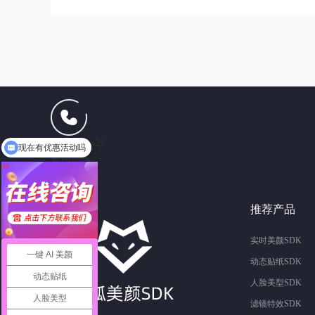
现在有优惠活动吗
13165102621
可以介绍下你们的产品么
咨询热线
推荐产品
实时美颜SDK
一键 AI 美颜
动态贴纸SDK
动态贴纸
人脸美型SDK
人脸美型
滤镜特效SDK