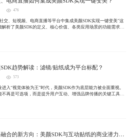
、电商直播如何集成美颜SDK实现一键变美？
476
社交、短视频、电商直播等平台中集成美颜SDK实现一键变美”这
细解析了美颜SDK的定义、核心价值、各类应用场景的功能需求差
入与选型建议，并结合真实案例与趋势预测，为平台方和开发者提
瞻的技术指南。
美颜SDK趋势解读：滤镜/贴纸成为平台标配？
573
行业进入“视觉体验为王”时代，美颜SDK作为底层能力被全面重视。
能不再是可选项，而是提升用户互动、增强品牌传播的关键工具。
颜SDK的发展趋势、技术挑战与平台生态的深层逻辑，带你洞察直
来走向。
短视频与直播融合的新方向：美颜SDK与互动贴纸的商业潜力分析