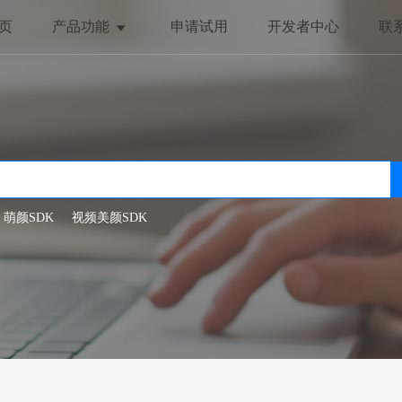
页
产品功能
申请试用
开发者中心
联
美颜与美化
趣味互动
全局美颜
动态贴纸
一键美颜
抖动特效
人脸美型
哈哈镜
萌颜SDK
视频美颜SDK
滤镜特效