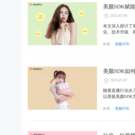
美颜SDK赋
2025-07-09
本文深入探讨了
化、技术升级、
具，而是成为助
妆、AI个性推
标签：
美颜SDK
参考与战略思考
美颜SDK如
2025-07-07
随着直播行业步
以美狐美颜SDK
关键引擎。从实
了一整套轻量、
标签：
美颜SDK
破圈与可持续变