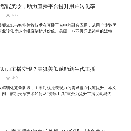
能智能美妆，助力直播平台提升用户转化率
636
美颜SDK与智能美妆技术在直播平台中的融合应用，从用户体验优
商业转化等多个维度剖析其价值。美颜SDK不再只是简单的滤镜工
力平台提升用户停留率与转化效率的核心引擎。文章还展望了AR试
荐、多模态交互等未来趋势，为相关开发者和平台运营者提供了实战
。
何助力主播变现？美狐美颜赋能新生代主播
840
入精细化竞争阶段，主播对视觉表现力的需求也在快速提升。本文
为例，解析美颜技术如何从“滤镜工具”演变为提升主播变现能力的
时美化、风格塑造到平台适配与商业定制，美狐为新生代主播提供
智能、高性能的美颜解决方案，助力他们在内容经济时代实现快速
现。