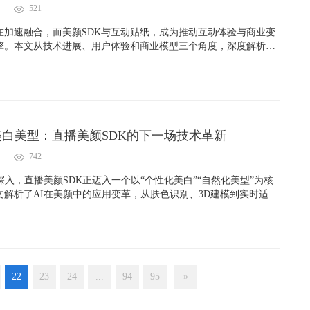
521
在加速融合，而美颜SDK与互动贴纸，成为推动互动体验与商业变
擎。本文从技术进展、用户体验和商业模型三个角度，深度解析其
势，为平台方和开发者提供策略参考。
美白美型：直播美颜SDK的下一场技术革新
742
深入，直播美颜SDK正迈入一个以“个性化美白”“自然化美型”为核
文解析了AI在美颜中的应用变革，从肤色识别、3D建模到实时适
更真实、更智能，为直播平台用户体验注入全新动力。
22
23
24
...
94
95
»