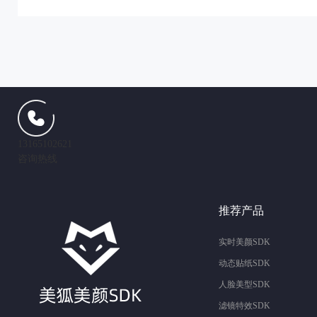
13165102621
咨询热线
推荐产品
实时美颜SDK
动态贴纸SDK
人脸美型SDK
滤镜特效SDK