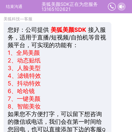
美狐美颜SDK正在为您服务
2026-08-08 04:04:57 开始沟通
结束沟通
13165102621
美狐科技—客服
您好：
公司提供
美狐美颜SDK
接入服
务，适用于直播/短视频/自拍机等音视
频平台，可实现的功能有：
1、
全局美颜
2、
动态贴纸
3、
人脸美型
4、
滤镜特效
5、
抖动特效
6、
哈哈镜
7、
一键美颜
8、
智能美妆
如果您不方便打字，可以留下想咨询
的微信或电话，我们会在第一时间给
您回电，也可以直接添加下边的客服
Q