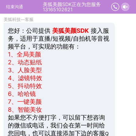
美狐美颜SDK正在为您服务
2026-08-08 03:24:53 开始沟通
结束沟通
13165102621
美狐科技—客服
您好：
公司提供
美狐美颜SDK
接入服
务，适用于直播/短视频/自拍机等音视
频平台，可实现的功能有：
1、
全局美颜
2、
动态贴纸
3、
人脸美型
4、
滤镜特效
5、
抖动特效
6、
哈哈镜
7、
一键美颜
8、
智能美妆
如果您不方便打字，可以留下想咨询
的微信或电话，我们会在第一时间给
您回电，也可以直接添加下边的客服
Q