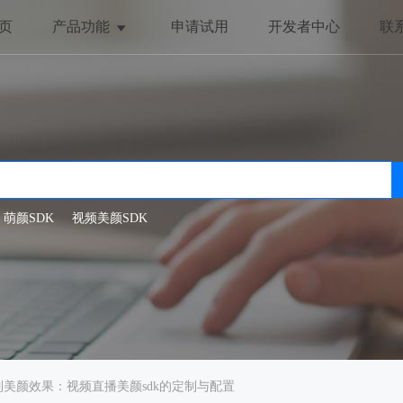
页
产品功能
申请试用
开发者中心
联
美颜与美化
趣味互动
全局美颜
动态贴纸
一键美颜
抖动特效
人脸美型
哈哈镜
萌颜SDK
视频美颜SDK
滤镜特效
制美颜效果：视频直播美颜sdk的定制与配置