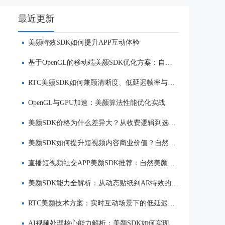
最近更新
美颜特效SDK如何提升APP互动体验
基于OpenGL的移动端美颜SDK优化方案：自然美颜、低延迟与多端适配
RTC美颜SDK如何兼顾清晰度、低延迟帧率与自然美颜效果
OpenGL与GPU加速：美颜算法性能优化实战
美颜SDK价格为什么差异大？从收费逻辑到选型优势一次讲清
美颜SDK如何提升短视频内容商业价值？自然美颜、实时渲染与多端适配优势解析
直播短视频社交APP美颜SDK推荐：自然美颜、低延迟与多端适配对比
美颜SDK能力全解析：从动态贴纸到AR特效的实时渲染方案
RTC美颜技术方案：实时互动场景下的低延迟美颜
AI视频处理核心能力解析：美颜SDK如何实现美颜、实时渲染与多端适配