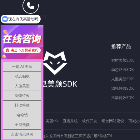
13165102621
现在有优惠活动吗
咨询热线
推荐产品
实时美颜SDK
一键 AI 美颜
动态贴纸SDK
动态贴纸
人脸美型SDK
人脸美型
滤镜特效SDK
滤镜特效
抖动特效SDK
抖动特效
哈哈镜
友情链接：
美颜sdk
直播系统
软件开发
烟台网站建设
商城小
全局美颜
点击演示体验
公司地址：山东省济南市高新区三庆齐盛广场6号楼701