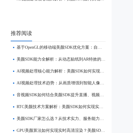
推荐阅读
基于OpenGL的移动端美颜SDK优化方案：自然美颜、低延迟与多端适配
美颜SDK能力全解析：从动态贴纸到AR特效的实时渲染方案
AI视频处理核心能力解析：美颜SDK如何实现美颜、实时渲染与多端适配
AI视频处理技术趋势：从画质增强到智能人像优化
音视频SDK如何结合美颜SDK提升直播、视频社交与互动体验
RTC美颜技术方案解析：美颜SDK如何实现实时互动场景下的低延迟美颜
美颜SDK厂家怎么选？从技术实力、服务能力到品牌口碑全面解析
GPU美颜算法如何实现实时高清渲染？美颜SDK核心技术解析