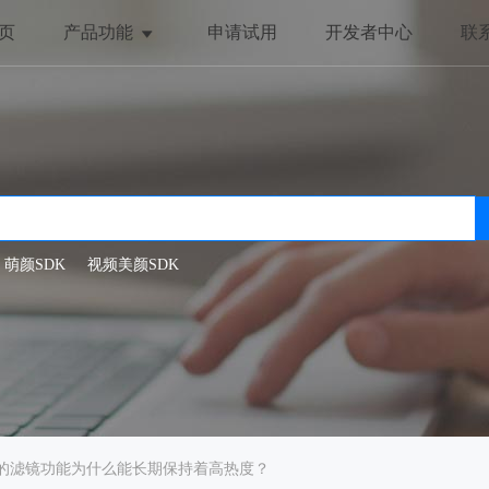
页
产品功能
申请试用
开发者中心
联
美颜与美化
趣味互动
全局美颜
动态贴纸
一键美颜
抖动特效
人脸美型
哈哈镜
萌颜SDK
视频美颜SDK
滤镜特效
dk的滤镜功能为什么能长期保持着高热度？