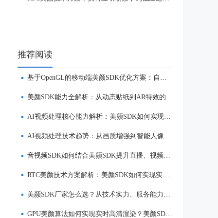
推荐阅读
基于OpenGL的移动端美颜SDK优化方案：自然美颜、低延迟与多端适配
美颜SDK能力全解析：从动态贴纸到AR特效的实时渲染方案
AI视频处理核心能力解析：美颜SDK如何实现美颜、实时渲染与多端适配
AI视频处理技术趋势：从画质增强到智能人像优化
音视频SDK如何结合美颜SDK提升直播、视频社交与互动体验
RTC美颜技术方案解析：美颜SDK如何实现实时互动场景下的低延迟美颜
美颜SDK厂家怎么选？从技术实力、服务能力到品牌口碑全面解析
GPU美颜算法如何实现实时高清渲染？美颜SDK核心技术解析