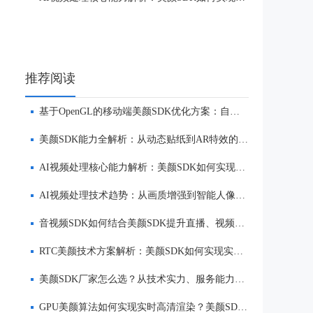
推荐阅读
基于OpenGL的移动端美颜SDK优化方案：自然美颜、低延迟与多端适配
美颜SDK能力全解析：从动态贴纸到AR特效的实时渲染方案
AI视频处理核心能力解析：美颜SDK如何实现美颜、实时渲染与多端适配
AI视频处理技术趋势：从画质增强到智能人像优化
音视频SDK如何结合美颜SDK提升直播、视频社交与互动体验
RTC美颜技术方案解析：美颜SDK如何实现实时互动场景下的低延迟美颜
美颜SDK厂家怎么选？从技术实力、服务能力到品牌口碑全面解析
GPU美颜算法如何实现实时高清渲染？美颜SDK核心技术解析