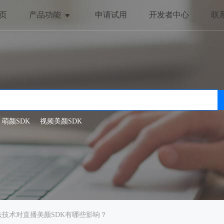
页
产品功能
申请试用
开发者中心
联
美颜与美化
趣味互动
全局美颜
动态贴纸
一键美颜
抖动特效
人脸美型
哈哈镜
萌颜SDK
视频美颜SDK
滤镜特效
法技术对直播美颜SDK有哪些影响？