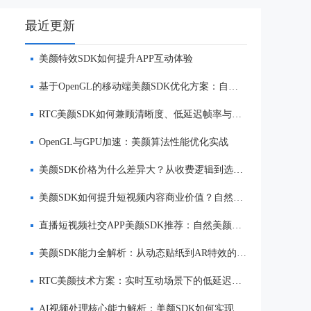
最近更新
美颜特效SDK如何提升APP互动体验
基于OpenGL的移动端美颜SDK优化方案：自然美颜、低延迟与多端适配
RTC美颜SDK如何兼顾清晰度、低延迟帧率与自然美颜效果
OpenGL与GPU加速：美颜算法性能优化实战
美颜SDK价格为什么差异大？从收费逻辑到选型优势一次讲清
美颜SDK如何提升短视频内容商业价值？自然美颜、实时渲染与多端适配优势解析
直播短视频社交APP美颜SDK推荐：自然美颜、低延迟与多端适配对比
美颜SDK能力全解析：从动态贴纸到AR特效的实时渲染方案
RTC美颜技术方案：实时互动场景下的低延迟美颜
AI视频处理核心能力解析：美颜SDK如何实现美颜、实时渲染与多端适配