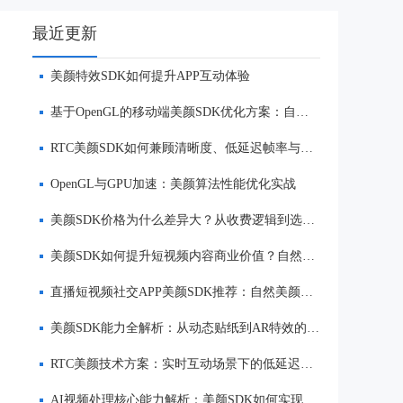
最近更新
美颜特效SDK如何提升APP互动体验
基于OpenGL的移动端美颜SDK优化方案：自然美颜、低延迟与多端适配
RTC美颜SDK如何兼顾清晰度、低延迟帧率与自然美颜效果
OpenGL与GPU加速：美颜算法性能优化实战
美颜SDK价格为什么差异大？从收费逻辑到选型优势一次讲清
美颜SDK如何提升短视频内容商业价值？自然美颜、实时渲染与多端适配优势解析
直播短视频社交APP美颜SDK推荐：自然美颜、低延迟与多端适配对比
美颜SDK能力全解析：从动态贴纸到AR特效的实时渲染方案
RTC美颜技术方案：实时互动场景下的低延迟美颜
AI视频处理核心能力解析：美颜SDK如何实现美颜、实时渲染与多端适配