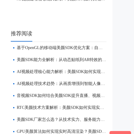
推荐阅读
基于OpenGL的移动端美颜SDK优化方案：自然美颜、低延迟与多端适配
美颜SDK能力全解析：从动态贴纸到AR特效的实时渲染方案
AI视频处理核心能力解析：美颜SDK如何实现美颜、实时渲染与多端适配
AI视频处理技术趋势：从画质增强到智能人像优化
音视频SDK如何结合美颜SDK提升直播、视频社交与互动体验
RTC美颜技术方案解析：美颜SDK如何实现实时互动场景下的低延迟美颜
美颜SDK厂家怎么选？从技术实力、服务能力到品牌口碑全面解析
GPU美颜算法如何实现实时高清渲染？美颜SDK核心技术解析