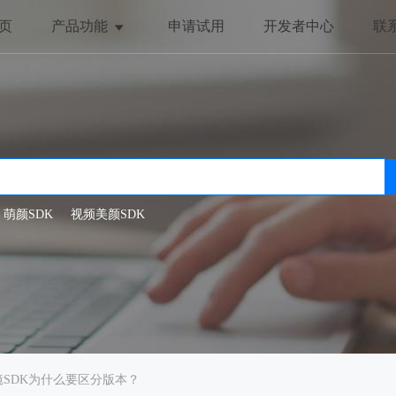
页
产品功能
申请试用
开发者中心
联
美颜与美化
趣味互动
全局美颜
动态贴纸
一键美颜
抖动特效
人脸美型
哈哈镜
萌颜SDK
视频美颜SDK
滤镜特效
镜SDK为什么要区分版本？