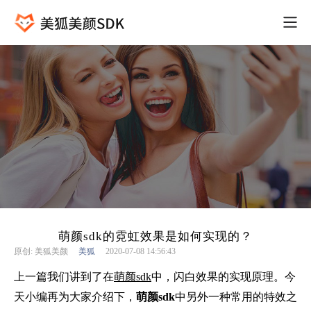
萌颜sdk的霓虹效果是如何实现的？
原创: 美狐美颜
美狐
2020-07-08 14:56:43
上一篇我们讲到了在
萌颜sdk
中，闪白效果的实现原理。今
天小编再为大家介绍下，
萌颜
sdk
中另外一种常用的特效之