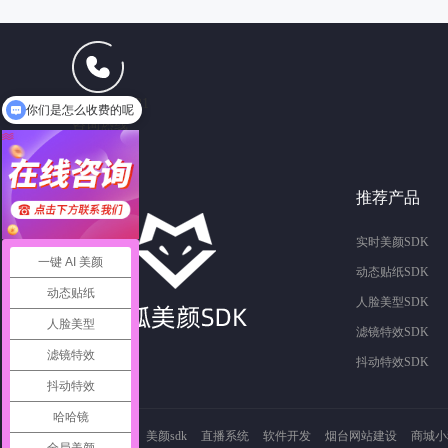
13165102621
你们是怎么收费的呢
咨询热线
推荐产品
实时美颜SDK
一键 AI 美颜
动态贴纸SDK
动态贴纸
人脸美型SDK
人脸美型
滤镜特效SDK
滤镜特效
抖动特效SDK
抖动特效
哈哈镜
友情链接：
美颜sdk
直播系统
软件开发
烟台网站建设
商城小