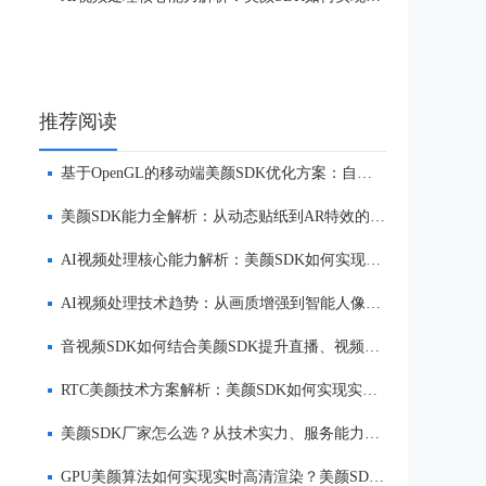
推荐阅读
基于OpenGL的移动端美颜SDK优化方案：自然美颜、低延迟与多端适配
美颜SDK能力全解析：从动态贴纸到AR特效的实时渲染方案
AI视频处理核心能力解析：美颜SDK如何实现美颜、实时渲染与多端适配
AI视频处理技术趋势：从画质增强到智能人像优化
音视频SDK如何结合美颜SDK提升直播、视频社交与互动体验
RTC美颜技术方案解析：美颜SDK如何实现实时互动场景下的低延迟美颜
美颜SDK厂家怎么选？从技术实力、服务能力到品牌口碑全面解析
GPU美颜算法如何实现实时高清渲染？美颜SDK核心技术解析