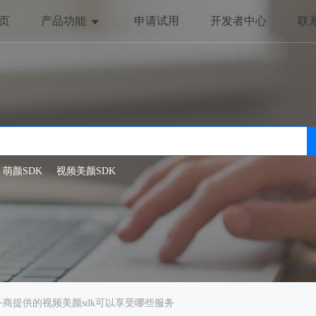
页
产品功能
申请试用
开发者中心
联
美颜与美化
趣味互动
全局美颜
动态贴纸
一键美颜
抖动特效
人脸美型
哈哈镜
萌颜SDK
视频美颜SDK
滤镜特效
务商提供的视频美颜sdk可以享受哪些服务