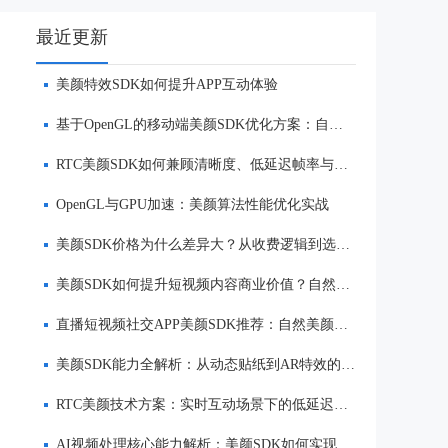
最近更新
美颜特效SDK如何提升APP互动体验
基于OpenGL的移动端美颜SDK优化方案：自然美颜、低延迟与多端适配
RTC美颜SDK如何兼顾清晰度、低延迟帧率与自然美颜效果
OpenGL与GPU加速：美颜算法性能优化实战
美颜SDK价格为什么差异大？从收费逻辑到选型优势一次讲清
美颜SDK如何提升短视频内容商业价值？自然美颜、实时渲染与多端适配优势解析
直播短视频社交APP美颜SDK推荐：自然美颜、低延迟与多端适配对比
美颜SDK能力全解析：从动态贴纸到AR特效的实时渲染方案
RTC美颜技术方案：实时互动场景下的低延迟美颜
AI视频处理核心能力解析：美颜SDK如何实现美颜、实时渲染与多端适配