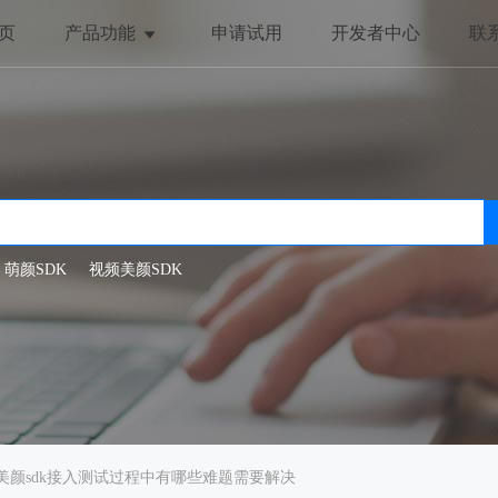
页
产品功能
申请试用
开发者中心
联
美颜与美化
趣味互动
全局美颜
动态贴纸
一键美颜
抖动特效
人脸美型
哈哈镜
萌颜SDK
视频美颜SDK
滤镜特效
oid美颜sdk接入测试过程中有哪些难题需要解决