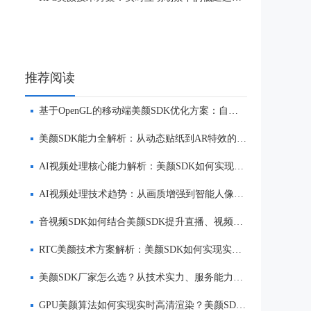
推荐阅读
基于OpenGL的移动端美颜SDK优化方案：自然美颜、低延迟与多端适配
美颜SDK能力全解析：从动态贴纸到AR特效的实时渲染方案
AI视频处理核心能力解析：美颜SDK如何实现美颜、实时渲染与多端适配
AI视频处理技术趋势：从画质增强到智能人像优化
音视频SDK如何结合美颜SDK提升直播、视频社交与互动体验
RTC美颜技术方案解析：美颜SDK如何实现实时互动场景下的低延迟美颜
美颜SDK厂家怎么选？从技术实力、服务能力到品牌口碑全面解析
GPU美颜算法如何实现实时高清渲染？美颜SDK核心技术解析