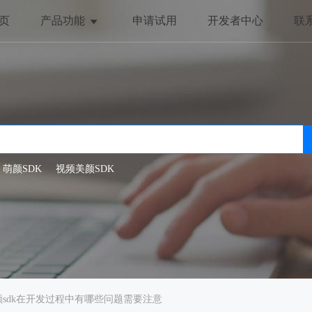
页
产品功能
申请试用
开发者中心
联
美颜与美化
趣味互动
全局美颜
动态贴纸
一键美颜
抖动特效
人脸美型
哈哈镜
萌颜SDK
视频美颜SDK
滤镜特效
颜sdk在开发过程中有哪些问题需要注意