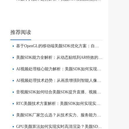
推荐阅读
基于OpenGL的移动端美颜SDK优化方案：自然美颜、低延迟与多端适配
美颜SDK能力全解析：从动态贴纸到AR特效的实时渲染方案
AI视频处理核心能力解析：美颜SDK如何实现美颜、实时渲染与多端适配
AI视频处理技术趋势：从画质增强到智能人像优化
音视频SDK如何结合美颜SDK提升直播、视频社交与互动体验
RTC美颜技术方案解析：美颜SDK如何实现实时互动场景下的低延迟美颜
美颜SDK厂家怎么选？从技术实力、服务能力到品牌口碑全面解析
GPU美颜算法如何实现实时高清渲染？美颜SDK核心技术解析