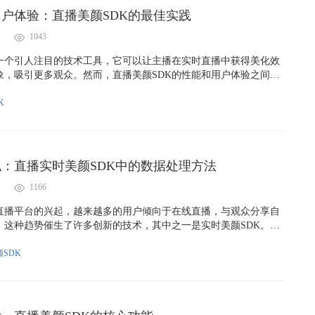
户体验：直播美颜SDK的最佳实践
1043
是一个引人注目的技术工具，它可以让主播在实时直播中获得美化效
象，吸引更多观众。然而，直播美颜SDK的性能和用户体验之间存
需要开发者采用最佳实践来达到这一平衡。
K
：直播实时美颜SDK中的数据处理方法
1166
直播平台的兴起，越来越多的用户倾向于在线直播，与观众分享自
。这种趋势催生了许多创新的技术，其中之一是实时美颜SDK。这
户在直播过程中使用各种美颜效果，提升他们的外貌，但在这个过程
数据也可能受到威胁。本文将探讨如何保护用户隐私，同时使用直
SDK
。