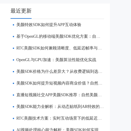
最近更新
美颜特效SDK如何提升APP互动体验
基于OpenGL的移动端美颜SDK优化方案：自然美颜、低延迟与多端适配
RTC美颜SDK如何兼顾清晰度、低延迟帧率与自然美颜效果
OpenGL与GPU加速：美颜算法性能优化实战
美颜SDK价格为什么差异大？从收费逻辑到选型优势一次讲清
美颜SDK如何提升短视频内容商业价值？自然美颜、实时渲染与多端适配优势解析
直播短视频社交APP美颜SDK推荐：自然美颜、低延迟与多端适配对比
美颜SDK能力全解析：从动态贴纸到AR特效的实时渲染方案
RTC美颜技术方案：实时互动场景下的低延迟美颜
AI视频处理核心能力解析：美颜SDK如何实现美颜、实时渲染与多端适配