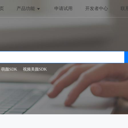
页
产品功能
申请试用
开发者中心
联
美颜与美化
趣味互动
全局美颜
动态贴纸
一键美颜
抖动特效
人脸美型
哈哈镜
萌颜SDK
视频美颜SDK
滤镜特效