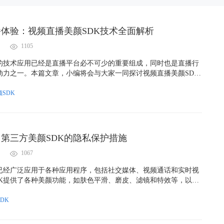
体验：视频直播美颜SDK技术全面解析
1105
K的技术应用已经是直播平台必不可少的重要组成，同时也是直播行
动力之一。本篇文章，小编将会与大家一同探讨视频直播美颜SDK
和应用场景。
SDK
第三方美颜SDK的隐私保护措施
1067
K已经广泛应用于各种应用程序，包括社交媒体、视频通话和实时视
DK提供了各种美颜功能，如肤色平滑、磨皮、滤镜和特效等，以提
然而，为了提供这些功能，应用程序通常需要访问用户的摄像头和
发了一些隐私问题。
DK