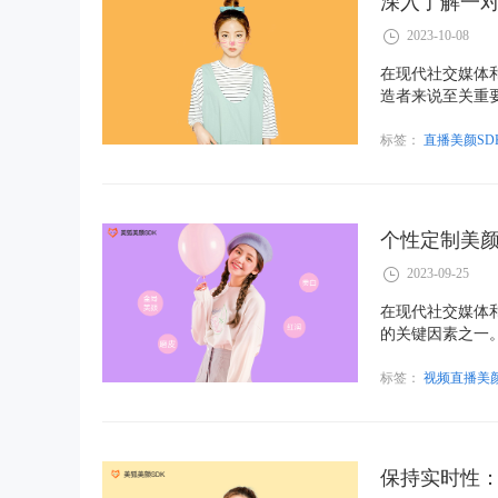
深入了解一对
2023-10-08
在现代社交媒体
造者来说至关重
播能够在实时视
一直播美颜SD
标签：
直播美颜SD
个性定制美颜
2023-09-25
在现代社交媒体
的关键因素之一
文将深入探讨如
和用户的需求。
标签：
视频直播美颜
保持实时性：