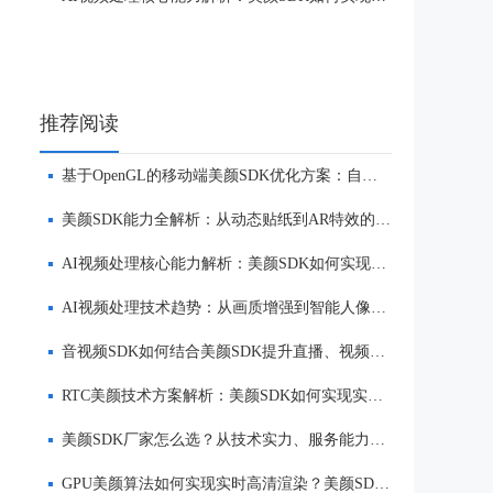
推荐阅读
基于OpenGL的移动端美颜SDK优化方案：自然美颜、低延迟与多端适配
美颜SDK能力全解析：从动态贴纸到AR特效的实时渲染方案
AI视频处理核心能力解析：美颜SDK如何实现美颜、实时渲染与多端适配
AI视频处理技术趋势：从画质增强到智能人像优化
音视频SDK如何结合美颜SDK提升直播、视频社交与互动体验
RTC美颜技术方案解析：美颜SDK如何实现实时互动场景下的低延迟美颜
美颜SDK厂家怎么选？从技术实力、服务能力到品牌口碑全面解析
GPU美颜算法如何实现实时高清渲染？美颜SDK核心技术解析