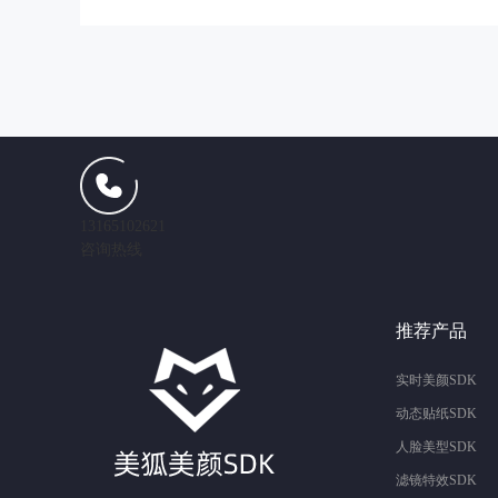
13165102621
咨询热线
推荐产品
实时美颜SDK
动态贴纸SDK
人脸美型SDK
滤镜特效SDK