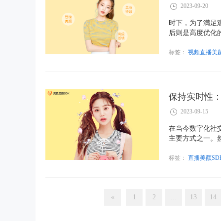
2023-09-20
时下，为了满足
后则是高度优化
视频直播美颜sd
标签：
视频直播美颜
保持实时性：
2023-09-15
在当今数字化社
主要方式之一。
频直播美颜SD
标签：
直播美颜SD
«
1
2
...
13
14