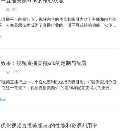
一直播美颜SDK的核心功能
954
和直播平台的盛行下，视频内容的质量和吸引力对于主播和内容创
要。人像美颜技术成为了直播行业的一项不可或缺的功能，它使主
频流中展现出最佳的自己，吸引更多的观众。本文将深入探讨一对
K的核心功能，以揭示这一技术的精髓。
K
效果：视频直播美颜sdk的定制与配置
1269
和视频直播行业中，个性化定制已经成为吸引用户和提升应用价值
。在这一背景下，视频直播美颜sdk的定制与配置变得尤为重要。本
何通过定制和配置美颜sdk来实现独特的美颜效果，以满足不同平台
sdk
优化视频直播美颜sdk的性能和资源利用率