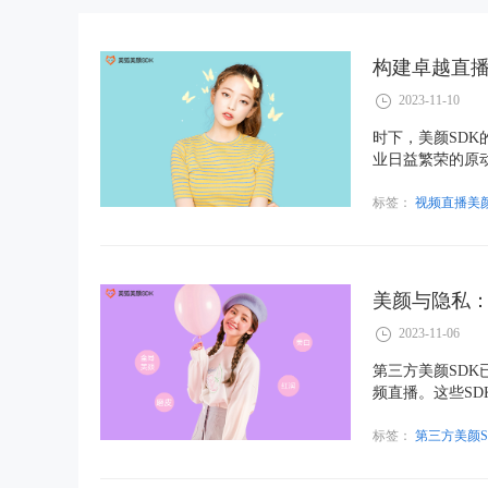
构建卓越直播
2023-11-10
时下，美颜SD
业日益繁荣的原
的技术实现原理
标签：
视频直播美颜
美颜与隐私：
2023-11-06
第三方美颜SD
频直播。这些S
高用户的外观。
图像数据，这引
标签：
第三方美颜S