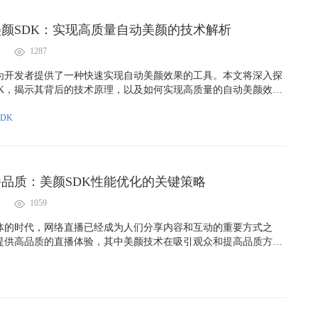
颜SDK：实现高质量自动美颜的技术解析
1287
K为开发者提供了一种快速实现自动美颜效果的工具。本文将深入探
DK，揭示其背后的技术原理，以及如何实现高质量的自动美颜效
DK
品质：美颜SDK性能优化的关键策略
1059
体的时代，网络直播已经成为人们分享内容和互动的重要方式之
提供高品质的直播体验，其中美颜技术在吸引观众和提高品质方面
然而，美颜SDK的性能问题可能对直播质量产生负面影响。本文将
播直播品质，重点关注美颜SDK的性能优化关键策略。