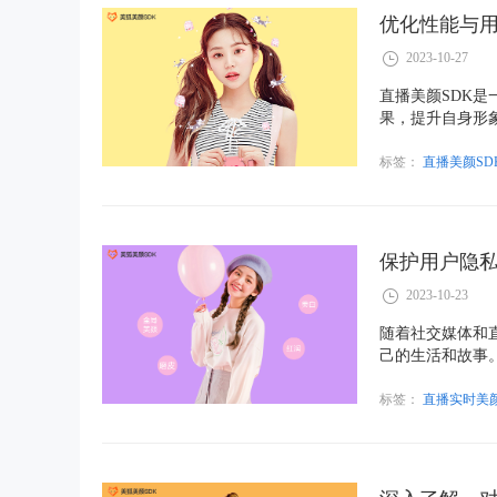
优化性能与用
2023-10-27
直播美颜SDK
果，提升自身形
在微妙的平衡，
标签：
直播美颜SD
保护用户隐私
2023-10-23
随着社交媒体和
己的生活和故事
些SDK允许用
中，用户的隐私
标签：
直播实时美颜
播实时美颜SDK